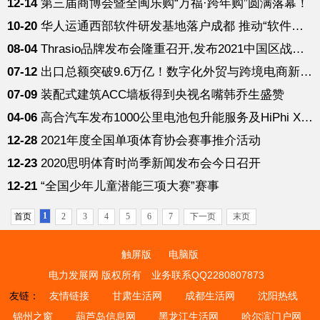
12-14
第三届商博会暨全闽乐购“万福·跨年购”圆满落幕！
10-20
华人运通西部软件研发基地落户成都 推动“软件定义汽车”研发
08-04
Thrasio品牌发布会隆重召开,发布2021中国区战略规划
07-12
出口总额突破9.6万亿！数字化外贸与跨境电商新迎来新增长！
07-09
装配式建筑ACC墙板得到央视名嘴韩乔生盛赞
04-06
高合汽车发布1000公里电池包升能服务及HiPhi X四车型开启预订
12-28
2021年度全国单项体育协会赛事推介活动
12-23
2020思明体育时尚季新闻发布会今日召开
12-21
“全国少年儿童潜能三项大赛”赛事
1
首页
2
3
4
5
6
7
下一页
末页
触屏版
电脑版
电力发展网 版权所有
业务联系QQ2280807873
友链：
友情链接
甘肃生活网
成都生活网
沈阳热线
锦州之窗
葫芦岛信息网
黑龙江生活网
哈尔滨门户网