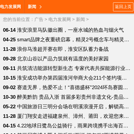
电力发展网
新闻
返回上页
您的当前位置：
广告
>
电力发展网
>
新闻
>
06-14
淮安浪里马队徽出圈，一座水城的热血与烟火气
04-25
smart品牌之夜重磅启幕，精灵2号概念车与精灵6号全球首秀
11-28
浪你马淮超开赛在即，淮安区队蓄力备战
09-28
北京山谷以产品力筑就有温度的美好家园
09-11
共筑清洁能源转型新生态 专家代表共探能源行业发展之道
10-15
淮安成功举办第四届淮河华商大会211个签约项目 总投资1486.4亿元
09-02
赛道无界，热爱不止！“喜德盛杯”2024环岛赛圆满落幕
10-30
醉美黔韵 贵品入浙 首届多彩贵州非遗文化-贵品博览会
05-22
中国旅游日三明分会场在明溪浪漫开启，解锁高品质小众旅游点！
11-28
厦门翔安走进福建泉州、漳州、莆田，欢迎您来厝坐坐
04-15
4.22地球日鹭岛公益骑行，雨果跨境携手出海百企共创新“骑”迹