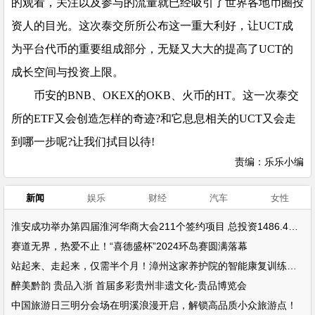
的观看，关注以及参与的流量就已经吸引了世界各地币圈投
资人的目光。这次泰交所所公布这一重大利好，让UCT成
为平台代币的重要组成部分，无疑又大大的提高了UCT的
成长空间与投资上限。
币安的BNB、OKEX的OKB、火币的HT。这一次泰交
所的ETF又会创造怎样的奇迹?和它息息相关的UCT又会走
到哪一步呢?让我们拭目以待!
责编：乐乐小编
新闻
娱乐
财经
汽车
女性
淮安成功举办第四届淮河华商大会211个签约项目 总投资1486.4亿元
赛道无界，热爱不止！“喜德盛杯”2024环岛赛圆满落幕
站起来、走起来，仅需半个月！漳州这家养护院的智能康复训练设备帮了大忙
醉美黔韵 贵品入浙 首届多彩贵州非遗文化-贵品博览会
中国旅游日三明分会场在明溪浪漫开启，解锁高品质小众旅游点！